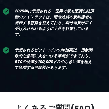
2025年に予想される、世界で最も堅調な経済
圏のクインテットは、暗号通貨の規制構造を
発表する態勢を整えており、暗号通貨が広く
受け入れられるように上昇を触媒していま
す。
予想されるビットコインの半減期は、指数関
数的な急増に火をつける準備ができており、
BTCの価値が100,000ドルのしきい値を超え
て急増する可能性があります。
よくあるご質問(FAQ)